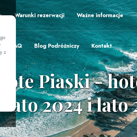
s
Warunki rezerwacji
Ważne informacje
ego
.
FAQ
Blog Podróżniczy
Kontakt
y z
łote Piaski - ho
 lato 2024 i lato