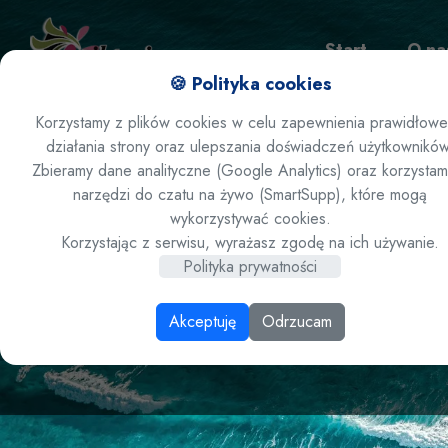
Start
O na
🍪 Polityka cookies
Korzystamy z plików cookies w celu zapewnienia prawidłow
działania strony oraz ulepszania doświadczeń użytkowników
Zamów ofertę
Zbieramy dane analityczne (Google Analytics) oraz korzystam
narzędzi do czatu na żywo (SmartSupp), które mogą
wykorzystywać cookies.
Bułgaria / Z
Korzystając z serwisu, wyrażasz zgodę na ich używanie.
Polityka prywatności
***+
Akceptuję
Odrzucam