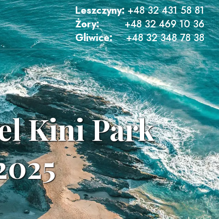
Leszczyny:
+48 32 431 58 81
Żory:
+48 32 469 10 36
Gliwice:
+48 32 348 78 38
tel Kini Park
 2025