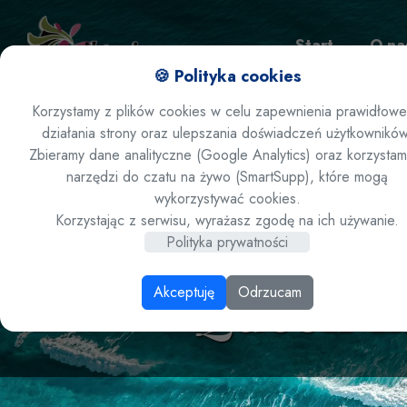
Start
O na
🍪 Polityka cookies
Korzystamy z plików cookies w celu zapewnienia prawidłow
działania strony oraz ulepszania doświadczeń użytkowników
Zamów ofertę
Zbieramy dane analityczne (Google Analytics) oraz korzystam
narzędzi do czatu na żywo (SmartSupp), które mogą
wykorzystywać cookies.
Emiraty 
Korzystając z serwisu, wyrażasz zgodę na ich używanie.
Polityka prywatności
Queen El
Akceptuję
Odrzucam