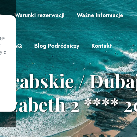
s
Warunki rezerwacji
Ważne informacje
ego
.
FAQ
Blog Podróżniczy
Kontakt
y z
Arabskie / Dubaj
izabeth 2 **** 