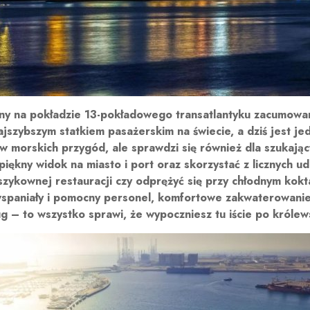
ny na pokładzie 13-pokładowego transatlantyku zacumowan
ajszybszym statkiem pasażerskim na świecie, a dziś jest 
ów morskich przygód, ale sprawdzi się również dla szukając
ękny widok na miasto i port oraz skorzystać z licznych ud
zykownej restauracji czy odprężyć się przy chłodnym kokt
wspaniały i pomocny personel, komfortowe zakwaterowanie
ug – to wszystko sprawi, że wypoczniesz tu iście po królew