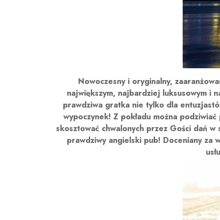
Nowoczesny i oryginalny, zaaranżowa
największym, najbardziej luksusowym i n
prawdziwa gratka nie tylko dla entuzjast
wypoczynek! Z pokładu można podziwiać pi
skosztować chwalonych przez Gości dań w s
prawdziwy angielski pub! Doceniany za 
usł