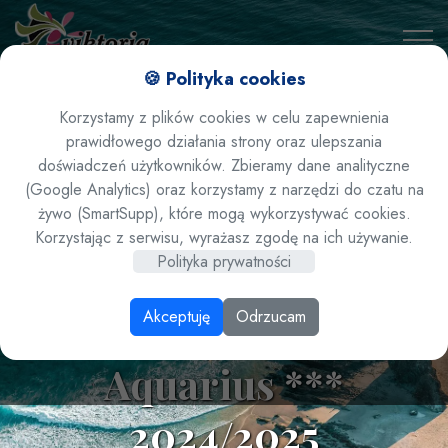
🍪 Polityka cookies
Korzystamy z plików cookies w celu zapewnienia
prawidłowego działania strony oraz ulepszania
doświadczeń użytkowników. Zbieramy dane analityczne
(Google Analytics) oraz korzystamy z narzędzi do czatu na
żywo (SmartSupp), które mogą wykorzystywać cookies.
Hiszpania/ Lanzarote/
Korzystając z serwisu, wyrażasz zgodę na ich używanie.
Polityka prywatności
Puerto Del Carmen -
Akceptuję
Odrzucam
hotel BelleVue
Aquarius ***
2024/2025