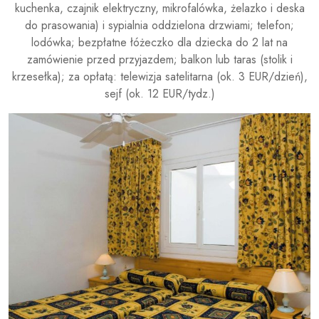
kuchenka, czajnik elektryczny, mikrofalówka, żelazko i deska
do prasowania) i sypialnia oddzielona drzwiami; telefon;
lodówka; bezpłatne łóżeczko dla dziecka do 2 lat na
zamówienie przed przyjazdem; balkon lub taras (stolik i
krzesełka); za opłatą: telewizja satelitarna (ok. 3 EUR/dzień),
sejf (ok. 12 EUR/tydz.)