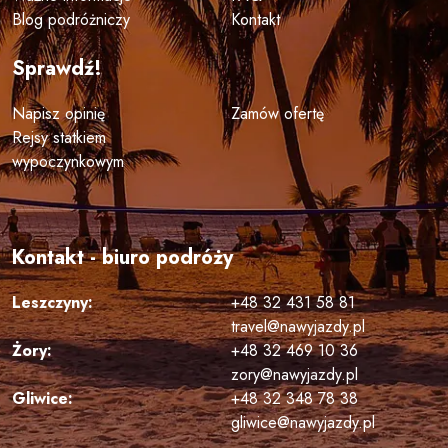
Blog podróżniczy
Kontakt
Sprawdź!
Napisz opinię
Zamów ofertę
Rejsy statkiem
wypoczynkowym
Kontakt - biuro podróży
Leszczyny:
+48 32 431 58 81
travel@nawyjazdy.pl
Żory:
+48 32 469 10 36
zory@nawyjazdy.pl
Gliwice:
+48 32 348 78 38
gliwice@nawyjazdy.pl