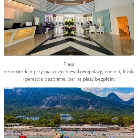
Plaża
bezpośrednio przy piaszczysto-żwirkowej plaży, pomost, leżaki
i parasole bezpłatne, bar na plaży bezpłatny