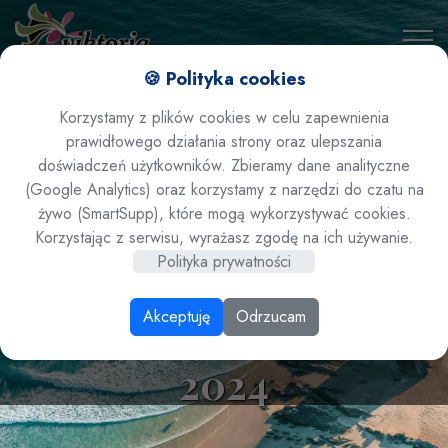
🍪 Polityka cookies
Korzystamy z plików cookies w celu zapewnienia
prawidłowego działania strony oraz ulepszania
doświadczeń użytkowników. Zbieramy dane analityczne
(Google Analytics) oraz korzystamy z narzędzi do czatu na
żywo (SmartSupp), które mogą wykorzystywać cookies.
Turcja/ Kemer/ Beldibi
Korzystając z serwisu, wyrażasz zgodę na ich używanie.
Polityka prywatności
- hotel Catamaran
Akceptuję
Odrzucam
Quality Times 5* lato
2024