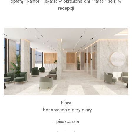
opłatą • kantor • lekarz: w określone dni • taras • sejf: w
recepcji
Plaża
• bezpośrednio przy plaży
• piaszczysta