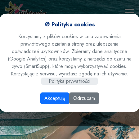
🍪 Polityka cookies
Korzystamy z plików cookies w celu zapewnienia
prawidłowego działania strony oraz ulepszania
doświadczeń użytkowników. Zbieramy dane analityczne
(Google Analytics) oraz korzystamy z narzędzi do czatu na
żywo (SmartSupp), które mogą wykorzystywać cookies.
Albania / Vlora - hotel
Korzystając z serwisu, wyrażasz zgodę na ich używanie.
Polityka prywatności
Morina Beach **** lato
Akceptuję
Odrzucam
2026