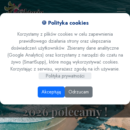
🍪 Polityka cookies
Korzystamy z plików cookies w celu zapewnienia
prawidłowego działania strony oraz ulepszania
doświadczeń użytkowników. Zbieramy dane analityczne
(Google Analytics) oraz korzystamy z narzędzi do czatu na
żywo (SmartSupp), które mogą wykorzystywać cookies.
Tunezja / Djerba /
Korzystając z serwisu, wyrażasz zgodę na ich używanie.
Polityka prywatności
Midun - hotel Sentido
Akceptuję
Odrzucam
Djerba Beach **** lato
2026 polecamy !