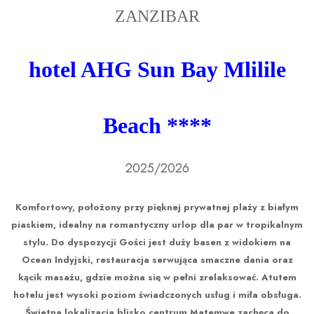
ZANZIBAR
hotel AHG Sun Bay Mlilile
Beach
****
2025/2026
Komfortowy, położony przy pięknej prywatnej plaży z białym
piaskiem, idealny na romantyczny urlop dla par w tropikalnym
stylu. Do dyspozycji Gości jest duży basen z widokiem na
Ocean Indyjski, restauracja serwująca smaczne dania oraz
kącik masażu, gdzie można się w pełni zrelaksować. Atutem
hotelu jest wysoki poziom świadczonych usług i miła obsługa.
Świetna lokalizacja blisko centrum Matemwe zachęca do