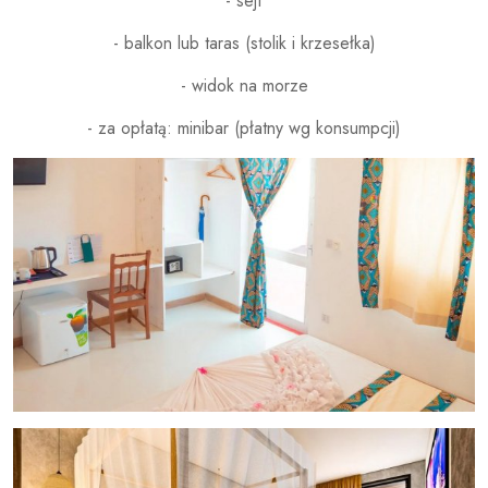
- sejf
- balkon lub taras (stolik i krzesełka)
- widok na morze
- za opłatą: minibar (płatny wg konsumpcji)