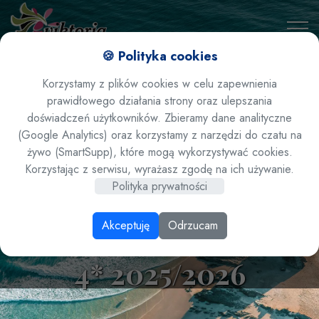
🍪 Polityka cookies
Korzystamy z plików cookies w celu zapewnienia
prawidłowego działania strony oraz ulepszania
doświadczeń użytkowników. Zbieramy dane analityczne
(Google Analytics) oraz korzystamy z narzędzi do czatu na
żywo (SmartSupp), które mogą wykorzystywać cookies.
Tanzania / Zanzibar /
Korzystając z serwisu, wyrażasz zgodę na ich używanie.
Polityka prywatności
Matemwe - hotel AHG
Akceptuję
Odrzucam
Sun Bay Mlilile Beach
4* 2025/2026