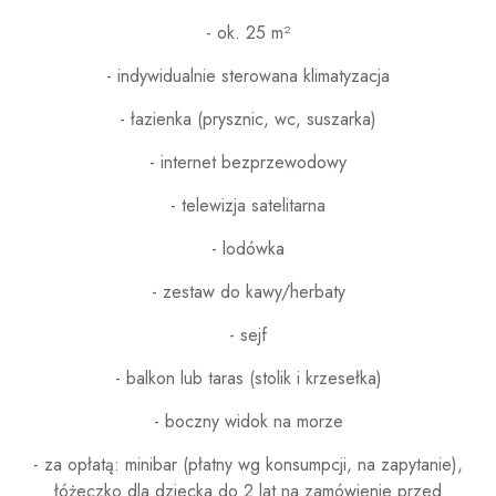
- ok. 25 m²
- indywidualnie sterowana klimatyzacja
- łazienka (prysznic, wc, suszarka)
- internet bezprzewodowy
- telewizja satelitarna
- lodówka
- zestaw do kawy/herbaty
- sejf
- balkon lub taras (stolik i krzesełka)
- boczny widok na morze
- za opłatą: minibar (płatny wg konsumpcji, na zapytanie),
łóżeczko dla dziecka do 2 lat na zamówienie przed