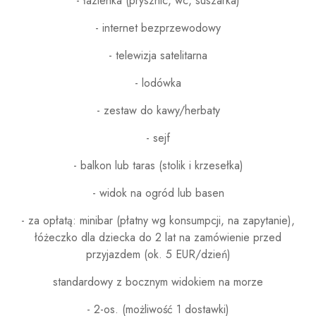
- łazienka (prysznic, wc, suszarka)
- internet bezprzewodowy
- telewizja satelitarna
- lodówka
- zestaw do kawy/herbaty
- sejf
- balkon lub taras (stolik i krzesełka)
- widok na ogród lub basen
- za opłatą: minibar (płatny wg konsumpcji, na zapytanie),
łóżeczko dla dziecka do 2 lat na zamówienie przed
przyjazdem (ok. 5 EUR/dzień)
standardowy z bocznym widokiem na morze
- 2-os. (możliwość 1 dostawki)