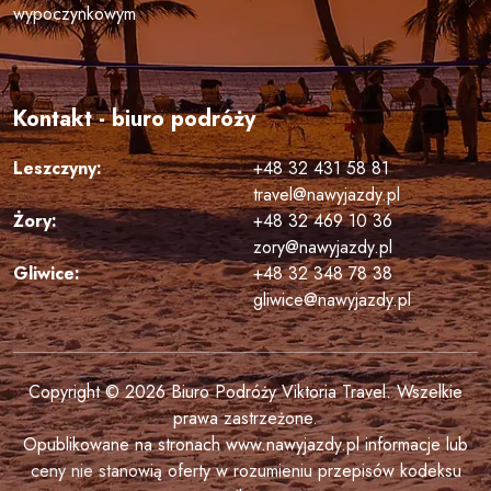
wypoczynkowym
Kontakt - biuro podróży
Leszczyny:
+48 32 431 58 81
travel@nawyjazdy.pl
Żory:
+48 32 469 10 36
zory@nawyjazdy.pl
Gliwice:
+48 32 348 78 38
gliwice@nawyjazdy.pl
Copyright © 2026 Biuro Podróży Viktoria Travel. Wszelkie
prawa zastrzeżone.
Opublikowane na stronach www.nawyjazdy.pl informacje lub
ceny nie stanowią oferty w rozumieniu przepisów kodeksu