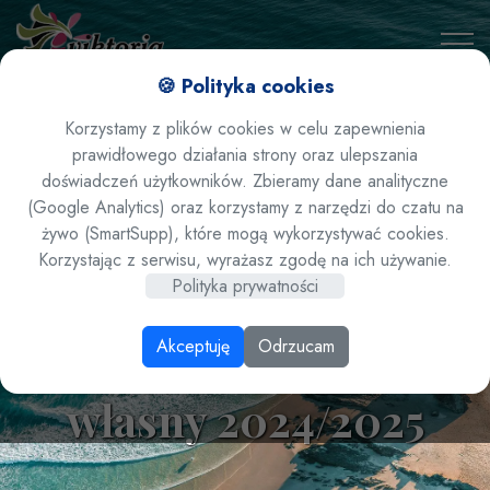
🍪 Polityka cookies
Korzystamy z plików cookies w celu zapewnienia
prawidłowego działania strony oraz ulepszania
doświadczeń użytkowników. Zbieramy dane analityczne
(Google Analytics) oraz korzystamy z narzędzi do czatu na
żywo (SmartSupp), które mogą wykorzystywać cookies.
Polska / Zakopane -
Korzystając z serwisu, wyrażasz zgodę na ich używanie.
Polityka prywatności
Hotel Grand Podhale
Akceptuję
Odrzucam
Resort Spa *** dojazd
własny 2024/2025