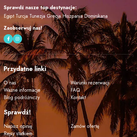
Sprawdź nasze top destynacje:
Egipt
Turcja
Tunezja
Grecja
Hiszpania
Dominikana
Zaobserwuj nas!
Przydatne linki
O nas
Warunki rezerwacji
Ważne informacje
FAQ
Blog podróżniczy
Kontakt
Sprawdź!
Napisz opinię
Zamów ofertę
Rejsy statkiem