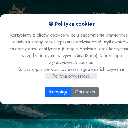
Start
O na
🍪 Polityka cookies
Korzystamy z plików cookies w celu zapewnienia prawidłow
działania strony oraz ulepszania doświadczeń użytkowników
Zamów ofertę
Zbieramy dane analityczne (Google Analytics) oraz korzystam
narzędzi do czatu na żywo (SmartSupp), które mogą
wykorzystywać cookies.
; Polska /
Korzystając z serwisu, wyrażasz zgodę na ich używanie.
Polityka prywatności
Cristal 
Akceptuję
Odrzucam