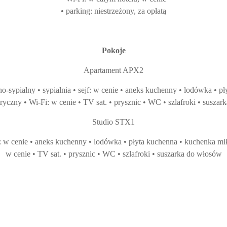
• parking: niestrzeżony, za opłatą
Pokoje
Apartament APX2
nno-sypialny • sypialnia • sejf: w cenie • aneks kuchenny • lodówka •
tryczny • Wi-Fi: w cenie • TV sat. • prysznic • WC • szlafroki • susza
Studio STX1
ejf: w cenie • aneks kuchenny • lodówka • płyta kuchenna • kuchenka mi
w cenie • TV sat. • prysznic • WC • szlafroki • suszarka do włosów