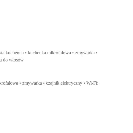
 płyta kuchenna • kuchenka mikrofalowa • zmywarka •
rka do włosów
krofalowa • zmywarka • czajnik elektryczny • Wi-Fi: