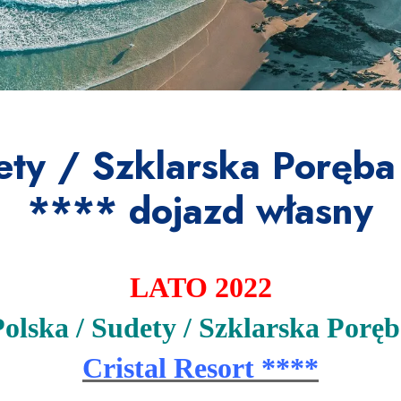
ety / Szklarska Poręba -
**** dojazd własny
LATO 2022
olska / Sudety / Szklarska Porę
Cristal Resort ****