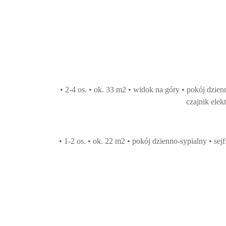
• 2-4 os. • ok. 33 m2 • widok na góry • pokój dzie
czajnik elek
• 1-2 os. • ok. 22 m2 • pokój dzienno-sypialny • s