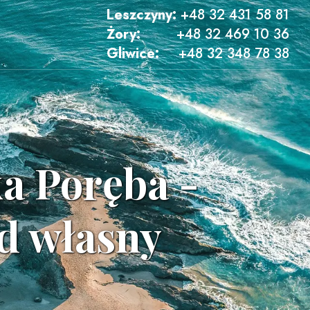
Leszczyny:
+48 32 431 58 81
Żory:
+48 32 469 10 36
Gliwice:
+48 32 348 78 38
ka Poręba -
zd własny