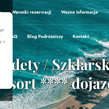
s
Warunki rezerwacji
Ważne informacje
ego
.
FAQ
Blog Podróżniczy
Kontakt
y z
 Sudety / Szklars
Resort **** doja