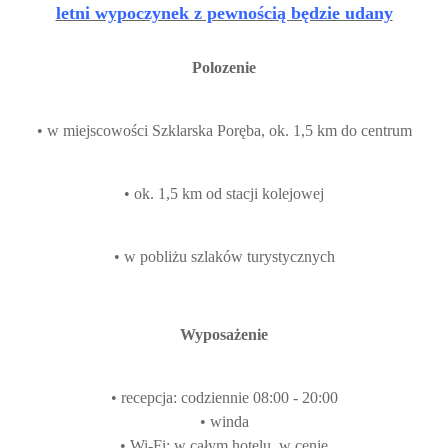
letni wypoczynek z pewnością będzie udany
Polozenie
• w miejscowości Szklarska Poręba, ok. 1,5 km do centrum
• ok. 1,5 km od stacji kolejowej
• w pobliżu szlaków turystycznych
Wyposażenie
• recepcja: codziennie 08:00 - 20:00
• winda
• Wi-Fi: w całym hotelu, w cenie