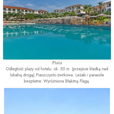
Plaża
Odległość plaży od hotelu: ok. 50 m. (przejście kładką nad
lokalną drogą).Piaszczysto-żwirkowa. Leżaki i parasole
bezpłatne. Wyróżniona Błękitną Flagą.