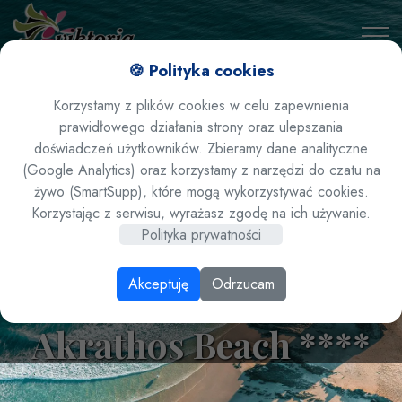
🍪 Polityka cookies
Korzystamy z plików cookies w celu zapewnienia
prawidłowego działania strony oraz ulepszania
doświadczeń użytkowników. Zbieramy dane analityczne
(Google Analytics) oraz korzystamy z narzędzi do czatu na
żywo (SmartSupp), które mogą wykorzystywać cookies.
LATO 2026 / Grecja /
Korzystając z serwisu, wyrażasz zgodę na ich używanie.
Polityka prywatności
Chalkidiki /
Akceptuję
Odrzucam
Ouranopolis hotel
Akrathos Beach ****