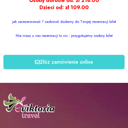
Osoby dorosłe od: zł 218.00
Dzieci od: zł 109.00
jak zarezerwować ? zadzwoń dodamy do Twojej rezerwacji bilet
Nie masz u nas rezerwacji to nic - przygotujemy osobny bilet
Złóż zamówienie online