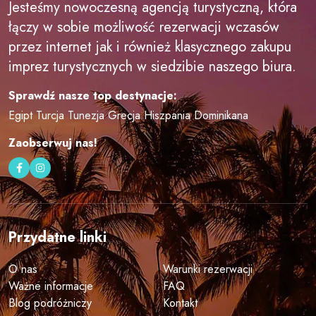
Jesteśmy nowoczesną agencją turystyczną, która
łączy w sobie możliwość rezerwacji wczasów
przez internet jak i również klasycznego zakupu
imprez turystycznych w siedzibie naszego biura.
Sprawdź nasze top destynacje:
Egipt
Turcja
Tunezja
Grecja
Hiszpania
Dominikana
Zaobserwuj nas!
Przydatne linki
O nas
Warunki rezerwacji
Ważne informacje
FAQ
Blog podróżniczy
Kontakt