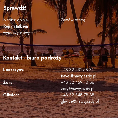
Sprawdź!
Napisz opinię
Zamów ofertę
Rejsy statkiem
wypoczynkowym
Kontakt - biuro podróży
Leszczyny:
+48 32 431 58 81
travel@nawyjazdy.pl
Żory:
+48 32 469 10 36
zory@nawyjazdy.pl
Gliwice:
+48 32 348 78 38
gliwice@nawyjazdy.pl