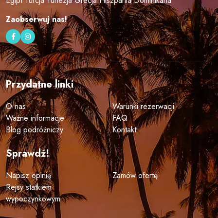
Egipt
Turcja
Tunezja
Grecja
Hiszpania
Dominikana
Zaobserwuj nas!
Przydatne linki
O nas
Warunki rezerwacji
Ważne informacje
FAQ
Blog podróżniczy
Kontakt
Sprawdź!
Napisz opinię
Zamów ofertę
Rejsy statkiem
wypoczynkowym