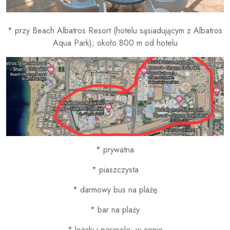
* przy Beach Albatros Resort (hotelu sąsiadującym z Albatros
Aqua Park); około 800 m od hotelu
* prywatna
* piaszczysta
* darmowy bus na plażę
* bar na plaży
* leżaki i parasole: w cenie