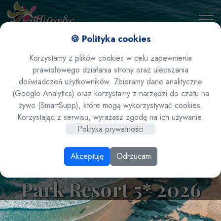
🍪 Polityka cookies
Korzystamy z plików cookies w celu zapewnienia
prawidłowego działania strony oraz ulepszania
doświadczeń użytkowników. Zbieramy dane analityczne
(Google Analytics) oraz korzystamy z narzędzi do czatu na
żywo (SmartSupp), które mogą wykorzystywać cookies.
Egipt / Sharm El
Korzystając z serwisu, wyrażasz zgodę na ich używanie.
Polityka prywatności
Sheikh - hotel
Akceptuję
Odrzucam
Pickalbatros Aqua
Park Resort 5* 2026