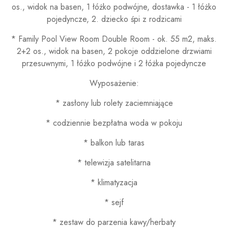
os., widok na basen, 1 łóżko podwójne, dostawka - 1 łóżko
pojedyncze, 2. dziecko śpi z rodzicami
* Family Pool View Room Double Room - ok. 55 m2, maks.
2+2 os., widok na basen, 2 pokoje oddzielone drzwiami
przesuwnymi, 1 łóżko podwójne i 2 łóżka pojedyncze
Wyposażenie:
* zasłony lub rolety zaciemniające
* codziennie bezpłatna woda w pokoju
* balkon lub taras
* telewizja satelitarna
* klimatyzacja
* sejf
* zestaw do parzenia kawy/herbaty