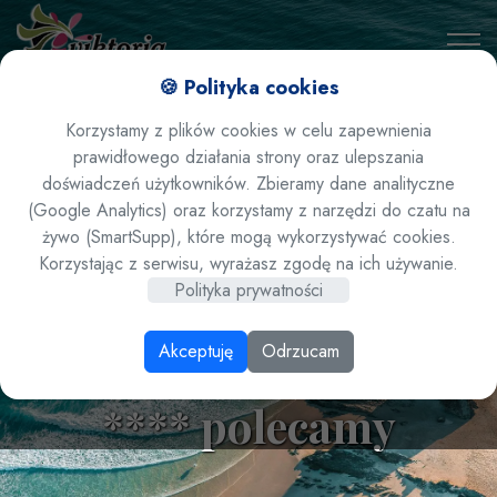
🍪 Polityka cookies
Korzystamy z plików cookies w celu zapewnienia
prawidłowego działania strony oraz ulepszania
doświadczeń użytkowników. Zbieramy dane analityczne
(Google Analytics) oraz korzystamy z narzędzi do czatu na
żywo (SmartSupp), które mogą wykorzystywać cookies.
Lato 2026 / Tunezja /
Korzystając z serwisu, wyrażasz zgodę na ich używanie.
Polityka prywatności
Djerba / Midun - hotel
Akceptuję
Odrzucam
Magic Iliade Aquapark
**** polecamy