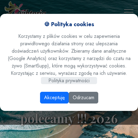
🍪 Polityka cookies
Korzystamy z plików cookies w celu zapewnienia
prawidłowego działania strony oraz ulepszania
doświadczeń użytkowników. Zbieramy dane analityczne
(Google Analytics) oraz korzystamy z narzędzi do czatu na
żywo (SmartSupp), które mogą wykorzystywać cookies.
Egipst / Marsa Alam -
Korzystając z serwisu, wyrażasz zgodę na ich używanie.
Polityka prywatności
hotel Royal Brayka
Akceptuję
Odrzucam
beach Resort *****
polecamy !!! 2026