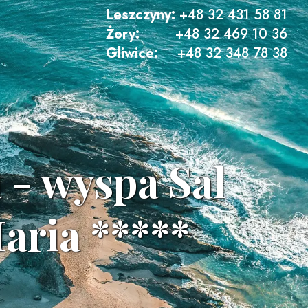
Leszczyny:
+48 32 431 58 81
Żory:
+48 32 469 10 36
Gliwice:
+48 32 348 78 38
 - wyspa Sal
aria *****