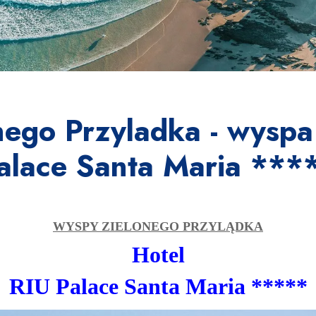
ego Przyladka - wyspa 
alace Santa Maria ***
WYSPY ZIELONEGO PRZYLĄDKA
Hotel
RIU Palace Santa Maria
*****