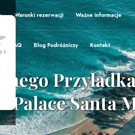
s
Warunki rezerwacji
Ważne informacje
ego
.
FAQ
Blog Podróżniczy
Kontakt
y z
lonego Przyladka
IU Palace Santa M