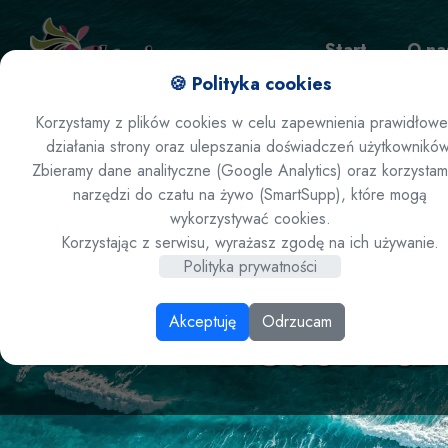
Start
O na
🍪 Polityka cookies
Korzystamy z plików cookies w celu zapewnienia prawidłow
działania strony oraz ulepszania doświadczeń użytkowników
Zamów ofertę
Zbieramy dane analityczne (Google Analytics) oraz korzystam
narzędzi do czatu na żywo (SmartSupp), które mogą
wykorzystywać cookies.
! Wyspy Zie
Korzystając z serwisu, wyrażasz zgodę na ich używanie.
Polityka prywatności
- hotel R
Akceptuję
Odrzucam