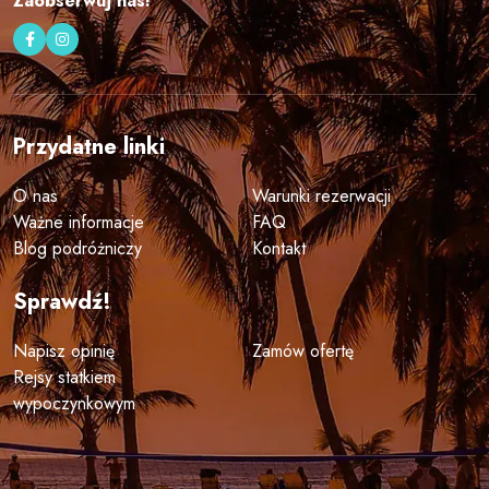
Zaobserwuj nas!
Przydatne linki
O nas
Warunki rezerwacji
Ważne informacje
FAQ
Blog podróżniczy
Kontakt
Sprawdź!
Napisz opinię
Zamów ofertę
Rejsy statkiem
wypoczynkowym