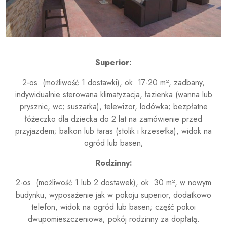
Superior:
2-os. (możliwość 1 dostawki), ok. 17-20 m², zadbany,
indywidualnie sterowana klimatyzacja, łazienka (wanna lub
prysznic, wc; suszarka), telewizor, lodówka; bezpłatne
łóżeczko dla dziecka do 2 lat na zamówienie przed
przyjazdem; balkon lub taras (stolik i krzesełka), widok na
ogród lub basen;
Rodzinny:
2-os. (możliwość 1 lub 2 dostawek), ok. 30 m², w nowym
budynku, wyposażenie jak w pokoju superior, dodatkowo
telefon, widok na ogród lub basen; część pokoi
dwupomieszczeniowa; pokój rodzinny za dopłatą.