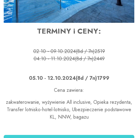
TERMINY i CENY:
02.10 - 09.10.2024(8d / 7n)2519
04.10 - 11.10.2024(8d / 7n)2449
05.10 - 12.10.2024(8d / 7n)1799
Cena zawiera:
zakwaterowanie, wyżywienie All inclusive, Opieka rezydenta,
Transfer lotnisko-hotel-lotnisko, Ubezpieczenie podstawowe
KL, NNW, bagazu