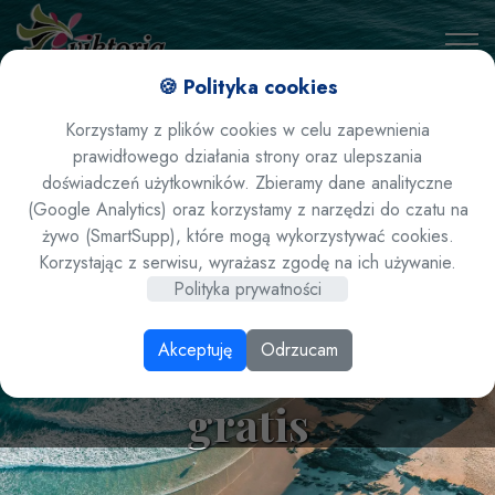
🍪 Polityka cookies
Korzystamy z plików cookies w celu zapewnienia
prawidłowego działania strony oraz ulepszania
doświadczeń użytkowników. Zbieramy dane analityczne
(Google Analytics) oraz korzystamy z narzędzi do czatu na
żywo (SmartSupp), które mogą wykorzystywać cookies.
! Lato 2024! Korfu
Korzystając z serwisu, wyrażasz zgodę na ich używanie.
Polityka prywatności
Hotel Angela Beach -
Akceptuję
Odrzucam
All inclusive, leżaki
gratis