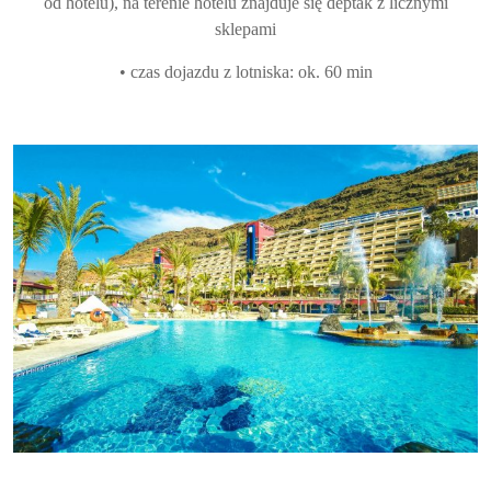
od hotelu), na terenie hotelu znajduje się deptak z licznymi
sklepami
• czas dojazdu z lotniska: ok. 60 min