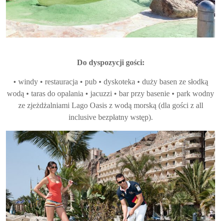
Do dyspozycji gości:
• windy • restauracja • pub • dyskoteka • duży basen ze słodką
wodą • taras do opalania • jacuzzi • bar przy basenie • park wodny
ze zjeżdżalniami Lago Oasis z wodą morską (dla gości z all
inclusive bezpłatny wstęp).