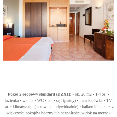
Pokój 2-osobowy standard (DZX1):
• ok. 26 m2 • 1-4 os. •
łazienka • wanna • WC • tel. • sejf (płatny) • mała lodówka • TV
sat. • klimatyzacja (sterowana indywidualnie) • balkon lub taras • z
większości pokojów boczny lub bezpośredni widok na morze •