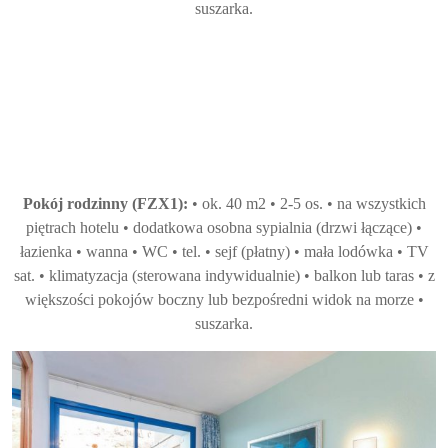
suszarka.
Pokój rodzinny (FZX1):
• ok. 40 m2 • 2-5 os. • na wszystkich
piętrach hotelu • dodatkowa osobna sypialnia (drzwi łączące) •
łazienka • wanna • WC • tel. • sejf (płatny) • mała lodówka • TV
sat. • klimatyzacja (sterowana indywidualnie) • balkon lub taras • z
większości pokojów boczny lub bezpośredni widok na morze •
suszarka.