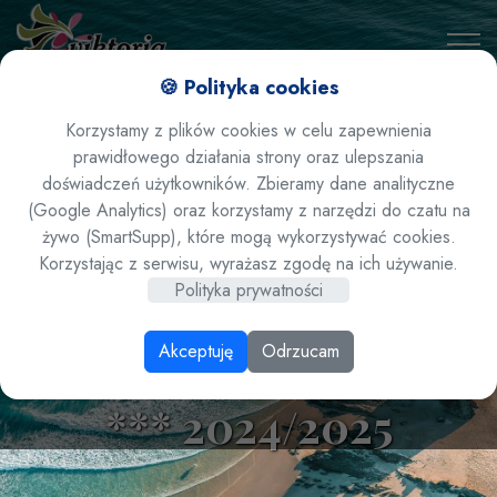
🍪 Polityka cookies
Korzystamy z plików cookies w celu zapewnienia
prawidłowego działania strony oraz ulepszania
doświadczeń użytkowników. Zbieramy dane analityczne
(Google Analytics) oraz korzystamy z narzędzi do czatu na
żywo (SmartSupp), które mogą wykorzystywać cookies.
Wyspy Kanaryjskie
Korzystając z serwisu, wyrażasz zgodę na ich używanie.
Polityka prywatności
Gran Canaria Hotel
Akceptuję
Odrzucam
LIVVO Lago Taurito
*** 2024/2025