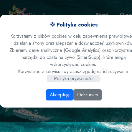
Start
O na
🍪 Polityka cookies
Korzystamy z plików cookies w celu zapewnienia prawidłow
działania strony oraz ulepszania doświadczeń użytkowników
Zamów ofertę
Zbieramy dane analityczne (Google Analytics) oraz korzystam
narzędzi do czatu na żywo (SmartSupp), które mogą
wykorzystywać cookies.
Turcja / A
Korzystając z serwisu, wyrażasz zgodę na ich używanie.
Polityka prywatności
Villas
Akceptuję
Odrzucam