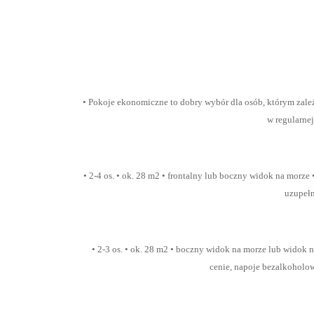
• Pokoje ekonomiczne to dobry wybór dla osób, którym zależ
w regularne
• 2-4 os. • ok. 28 m2 • frontalny lub boczny widok na morze
uzupełn
• 2-3 os. • ok. 28 m2 • boczny widok na morze lub widok n
cenie, napoje bezalkoholowe