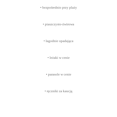
• bezpośrednio przy plaży
• piaszczysto-żwirowa
• łagodnie opadająca
• leżaki w cenie
• parasole w cenie
• ręczniki za kaucją