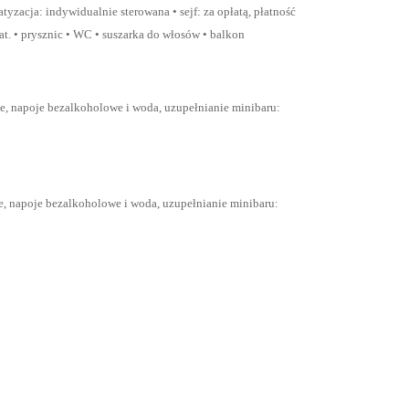
zacja: indywidualnie sterowana • sejf: za opłatą, płatność
at. • prysznic • WC • suszarka do włosów • balkon
nie, napoje bezalkoholowe i woda, uzupełnianie minibaru:
nie, napoje bezalkoholowe i woda, uzupełnianie minibaru: