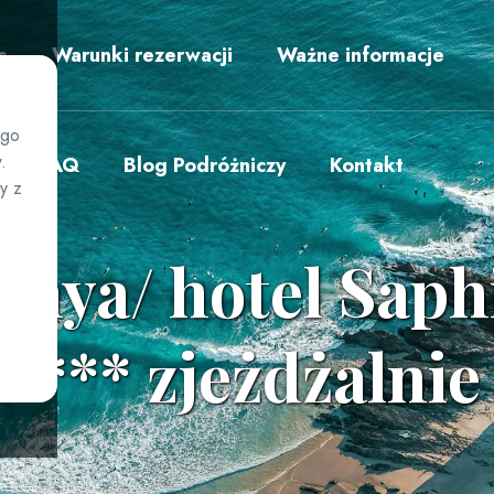
s
Warunki rezerwacji
Ważne informacje
ego
.
FAQ
Blog Podróżniczy
Kontakt
y z
lanya/ hotel Saph
 **** zjeżdżalnie