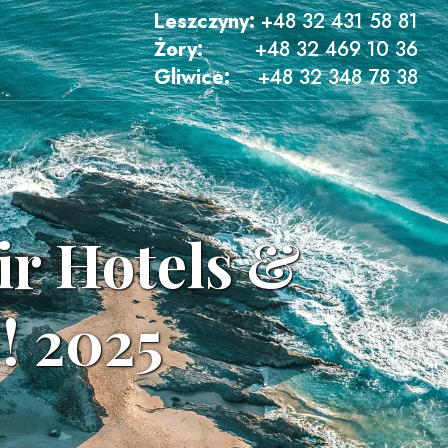
Leszczyny:
+48 32 431 58 81
Żory:
+48 32 469 10 36
Gliwice:
+48 32 348 78 38
ir Hotels &
 ! 2025