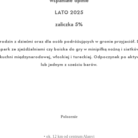
wspaniałe opinie
LATO 2025
zaliczka 5%
a rodzin z dziećmi oraz dla osób podróżujących w gronie przyjaciół
uapark ze zjeżdżalniami czy boiska do gry w minipiłkę nożną i siat
a kuchni międzynarodowej, włoskiej i tureckiej. Odpoczynek po akt
lub jednym z sześciu barów.
Polozenie
• ok. 12 km od centrum Alanyi