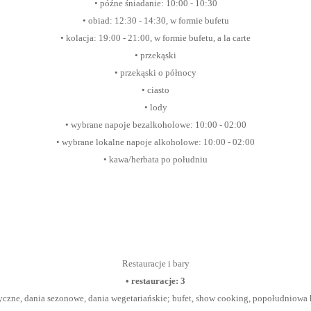
• późne śniadanie: 10:00 - 10:30
• obiad: 12:30 - 14:30, w formie bufetu
• kolacja: 19:00 - 21:00, w formie bufetu, a la carte
• przekąski
• przekąski o północy
• ciasto
• lody
• wybrane napoje bezalkoholowe: 10:00 - 02:00
• wybrane lokalne napoje alkoholowe: 10:00 - 02:00
• kawa/herbata po południu
Restauracje i bary
• restauracje: 3
yczne, dania sezonowe, dania wegetariańskie; bufet, show cooking, popołudniowa he