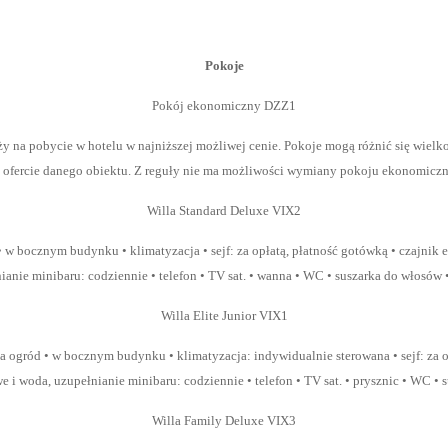
Pokoje
Pokój ekonomiczny DZZ1
y na pobycie w hotelu w najniższej możliwej cenie. Pokoje mogą różnić się wielko
j ofercie danego obiektu. Z reguły nie ma możliwości wymiany pokoju ekonomiczn
Willa Standard Deluxe VIX2
 • w bocznym budynku • klimatyzacja • sejf: za opłatą, płatność gotówką • czajnik 
ianie minibaru: codziennie • telefon • TV sat. • wanna • WC • suszarka do włosów 
Willa Elite Junior VIX1
a ogród • w bocznym budynku • klimatyzacja: indywidualnie sterowana • sejf: za o
 i woda, uzupełnianie minibaru: codziennie • telefon • TV sat. • prysznic • WC •
Willa Family Deluxe VIX3