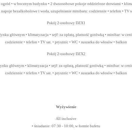
a ogród • w bocznym budynku • 2 dwuosobowe pokoje oddzielone drzwiami • klimaty
, napoje bezalkoholowe i woda, uzupełnianie minibaru: codziennie • telefon • TV s
Pokój 2-osobowy DZX1
udynku głównym • klimatyzacja • sejf: za opłatą, płatność gotówką • minibar: w ce
codziennie • telefon • TV sat. • prysznic • WC • suszarka do włosów • balkon
Pokój 2-osobowy DZX2
dynku głównym • klimatyzacja • sejf: za opłatą, płatność gotówką • minibar: w ce
codziennie • telefon • TV sat. • prysznic • WC • suszarka do włosów • balkon
Wyżywienie
All inclusive
• śniadanie: 07:30 - 10:00, w formie bufetu