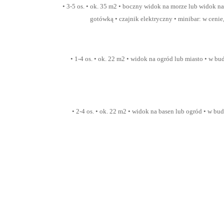
• 3-5 os. • ok. 35 m2 • boczny widok na morze lub widok n
gotówką • czajnik elektryczny • minibar: w cenie
• 1-4 os. • ok. 22 m2 • widok na ogród lub miasto • w b
• 2-4 os. • ok. 22 m2 • widok na basen lub ogród • w bu