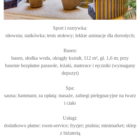
Sport i rozrywka:
siłownia; siatkówka; tenis stołowy; lekkie animacje dla dorosłych;
Basen:
basen, słodka woda, okrągły kształt, 112 m², gł. 1,6 m; przy
basenie bezpłatne parasole, leżaki, materace i ręczniki (wymagany
depozyt)
Spa:
sauna; hammam; za opłatą: masaże, zabiegi pielęgnacyjne na twarz
i ciało
Usługi:
dodatkowo płatne: room-service; fryzjer; pralnia; minimarket; sklep
z biżuterią