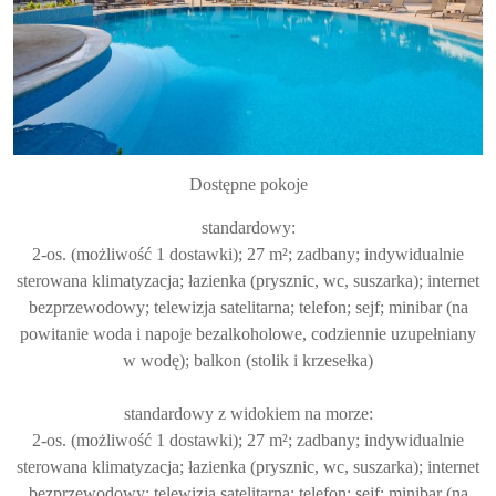
Dostępne pokoje
standardowy:
2-os. (możliwość 1 dostawki); 27 m²; zadbany; indywidualnie
sterowana klimatyzacja; łazienka (prysznic, wc, suszarka); internet
bezprzewodowy; telewizja satelitarna; telefon; sejf; minibar (na
powitanie woda i napoje bezalkoholowe, codziennie uzupełniany
w wodę); balkon (stolik i krzesełka)
standardowy z widokiem na morze:
2-os. (możliwość 1 dostawki); 27 m²; zadbany; indywidualnie
sterowana klimatyzacja; łazienka (prysznic, wc, suszarka); internet
bezprzewodowy; telewizja satelitarna; telefon; sejf; minibar (na