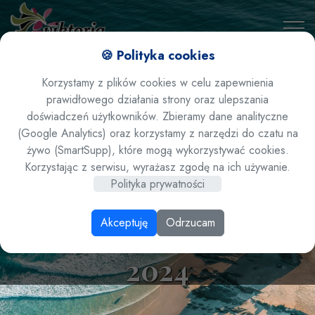
🍪 Polityka cookies
Korzystamy z plików cookies w celu zapewnienia
prawidłowego działania strony oraz ulepszania
doświadczeń użytkowników. Zbieramy dane analityczne
(Google Analytics) oraz korzystamy z narzędzi do czatu na
żywo (SmartSupp), które mogą wykorzystywać cookies.
Turcja/ Marmaris/
Korzystając z serwisu, wyrażasz zgodę na ich używanie.
Polityka prywatności
Icmeler - hotel Faros
Akceptuję
Odrzucam
Premium Beach 5* lato
2024