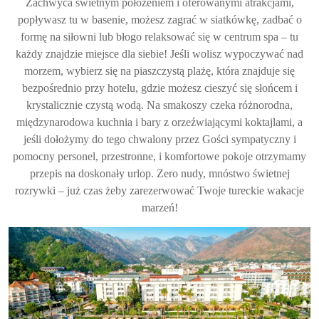
Zachwyca świetnym położeniem i oferowanymi atrakcjami,
popływasz tu w basenie, możesz zagrać w siatkówkę, zadbać o
formę na siłowni lub błogo relaksować się w centrum spa – tu
każdy znajdzie miejsce dla siebie! Jeśli wolisz wypoczywać nad
morzem, wybierz się na piaszczystą plażę, która znajduje się
bezpośrednio przy hotelu, gdzie możesz cieszyć się słońcem i
krystalicznie czystą wodą. Na smakoszy czeka różnorodna,
międzynarodowa kuchnia i bary z orzeźwiającymi koktajlami, a
jeśli dołożymy do tego chwalony przez Gości sympatyczny i
pomocny personel, przestronne, i komfortowe pokoje otrzymamy
przepis na doskonały urlop. Zero nudy, mnóstwo świetnej
rozrywki – już czas żeby zarezerwować Twoje tureckie wakacje
marzeń!