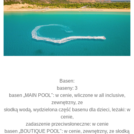
Basen:
baseny: 3
basen „MAIN POOL": w cenie, wliczone w all inclusive,
zewnętrzny, ze
słodką wodą, wydzielona część basenu dla dzieci, leżaki: w
cenie,
zadaszenie przeciwsłoneczne: w cenie
basen „BOUTIQUE POOL": w cenie, zewnętrzny, ze słodką