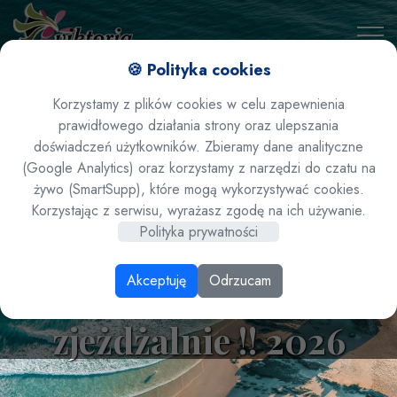
🍪 Polityka cookies
Korzystamy z plików cookies w celu zapewnienia
prawidłowego działania strony oraz ulepszania
doświadczeń użytkowników. Zbieramy dane analityczne
(Google Analytics) oraz korzystamy z narzędzi do czatu na
żywo (SmartSupp), które mogą wykorzystywać cookies.
Grecja / Peloponez /
Korzystając z serwisu, wyrażasz zgodę na ich używanie.
Polityka prywatności
Kato Achaia - hotel
Akceptuję
Odrzucam
Kalogria Beach ****
zjeżdżalnie !! 2026