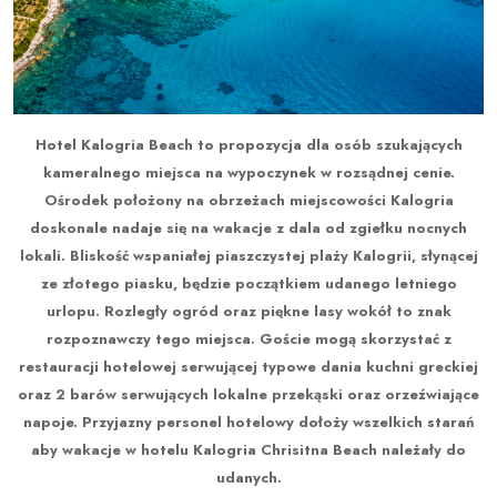
Hotel Kalogria Beach to propozycja dla osób szukających
kameralnego miejsca na wypoczynek w rozsądnej cenie.
Ośrodek położony na obrzeżach miejscowości Kalogria
doskonale nadaje się na wakacje z dala od zgiełku nocnych
lokali. Bliskość wspaniałej piaszczystej plaży Kalogrii, słynącej
ze złotego piasku, będzie początkiem udanego letniego
urlopu. Rozległy ogród oraz piękne lasy wokół to znak
rozpoznawczy tego miejsca. Goście mogą skorzystać z
restauracji hotelowej serwującej typowe dania kuchni greckiej
oraz 2 barów serwujących lokalne przekąski oraz orzeźwiające
napoje. Przyjazny personel hotelowy dołoży wszelkich starań
aby wakacje w hotelu Kalogria Chrisitna Beach należały do
udanych.