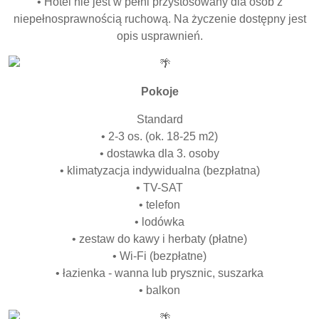
• Hotel nie jest w pełni przystosowany dla osób z
niepełnosprawnością ruchową. Na życzenie dostępny jest
opis usprawnień.
Pokoje
Standard
• 2-3 os. (ok. 18-25 m2)
• dostawka dla 3. osoby
• klimatyzacja indywidualna (bezpłatna)
• TV-SAT
• telefon
• lodówka
• zestaw do kawy i herbaty (płatne)
• Wi-Fi (bezpłatne)
• łazienka - wanna lub prysznic, suszarka
• balkon