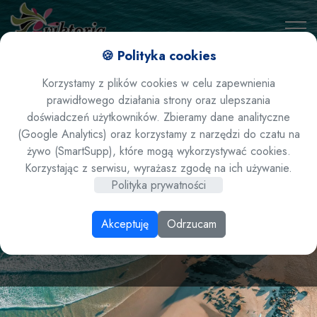
🍪 Polityka cookies
Korzystamy z plików cookies w celu zapewnienia
prawidłowego działania strony oraz ulepszania
doświadczeń użytkowników. Zbieramy dane analityczne
(Google Analytics) oraz korzystamy z narzędzi do czatu na
żywo (SmartSupp), które mogą wykorzystywać cookies.
Grecja / Lefkada -
Korzystając z serwisu, wyrażasz zgodę na ich używanie.
Polityka prywatności
hotel Ianos *** HB
Akceptuję
Odrzucam
samolotem !!! 2024