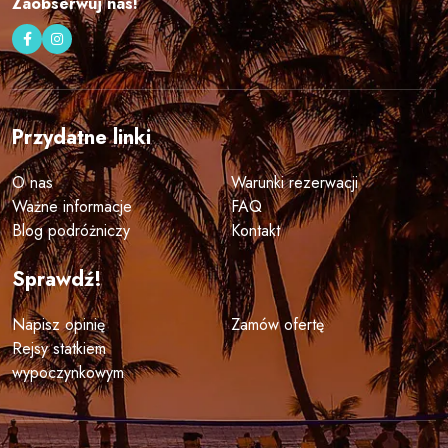
Zaobserwuj nas!
Przydatne linki
O nas
Warunki rezerwacji
Ważne informacje
FAQ
Blog podróżniczy
Kontakt
Sprawdź!
Napisz opinię
Zamów ofertę
Rejsy statkiem
wypoczynkowym