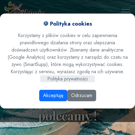
🍪 Polityka cookies
Korzystamy z plików cookies w celu zapewnienia
prawidłowego działania strony oraz ulepszania
doświadczeń użytkowników. Zbieramy dane analityczne
(Google Analytics) oraz korzystamy z narzędzi do czatu na
żywo (SmartSupp), które mogą wykorzystywać cookies.
Czarnogóra - hotel
Korzystając z serwisu, wyrażasz zgodę na ich używanie.
Polityka prywatności
OTRANT **** all
Akceptuję
Odrzucam
inclusive lato 2026
polecamy !