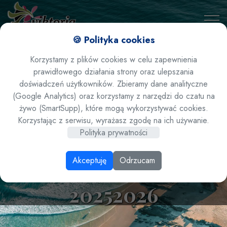
🍪 Polityka cookies
Korzystamy z plików cookies w celu zapewnienia
prawidłowego działania strony oraz ulepszania
doświadczeń użytkowników. Zbieramy dane analityczne
(Google Analytics) oraz korzystamy z narzędzi do czatu na
żywo (SmartSupp), które mogą wykorzystywać cookies.
Portugalia/ Madera/
Korzystając z serwisu, wyrażasz zgodę na ich używanie.
Polityka prywatności
Ponta Delgada - hotel
Akceptuję
Odrzucam
Monte Mar Palace ****
20252026