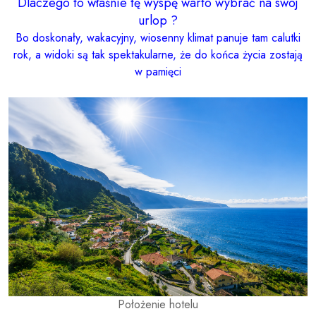
Dlaczego to właśnie tę wyspę warto wybrać na swój
urlop ?
Bo doskonały, wakacyjny, wiosenny klimat panuje tam calutki
rok, a widoki są tak spektakularne, że do końca życia zostają
w pamięci
Położenie hotelu