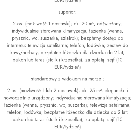
EUR/tydzień)
superior:
2-os. (możliwość 1 dostawki); ok. 20 m²; odświeżony;
indywidualnie sterowana klimatyzacja; łazienka (wanna,
prysznic, wc, suszarka, szlafrok); bezpłatny dostęp do
internetu; telewizja satelitarna; telefon; lodówka; zestaw do
kawy/herbaty; bezpłatne łóżeczko dla dziecka do 2 lat;
balkon lub taras (stolik i krzesełka); za opłatą: sejf (10
EUR/tydzień)
standardowy z widokiem na morze :
2-os. (możliwość 1 lub 2 dostawek); ok. 25 m²; elegancko i
nowocześnie urządzony; indywidualnie sterowana klimatyzacja;
łazienka (wanna, prysznic, wc, suszarka); telewizja satelitarna;
telefon; lodówka; bezpłatne łóżeczko dla dziecka do 2 lat;
balkon lub taras (stolik i krzesełka); za opłatą: sejf (10
EUR/tydzień)