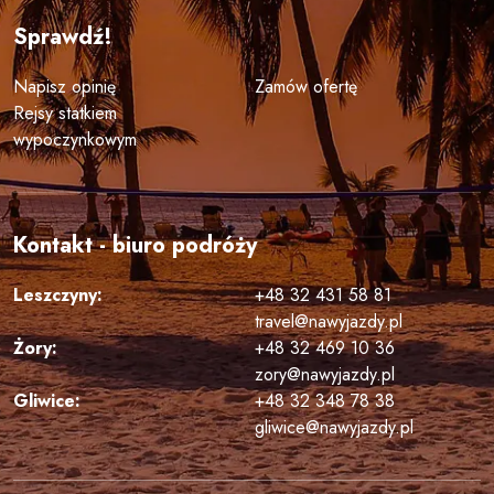
Sprawdź!
Napisz opinię
Zamów ofertę
Rejsy statkiem
wypoczynkowym
Kontakt - biuro podróży
Leszczyny:
+48 32 431 58 81
travel@nawyjazdy.pl
Żory:
+48 32 469 10 36
zory@nawyjazdy.pl
Gliwice:
+48 32 348 78 38
gliwice@nawyjazdy.pl