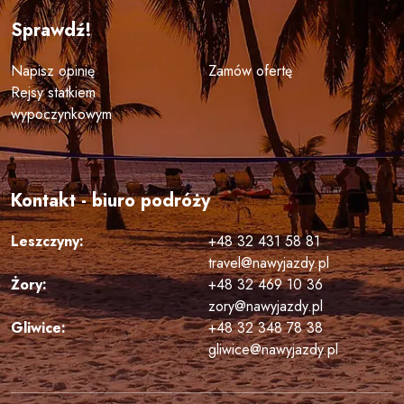
Sprawdź!
Napisz opinię
Zamów ofertę
Rejsy statkiem
wypoczynkowym
Kontakt - biuro podróży
Leszczyny:
+48 32 431 58 81
travel@nawyjazdy.pl
Żory:
+48 32 469 10 36
zory@nawyjazdy.pl
Gliwice:
+48 32 348 78 38
gliwice@nawyjazdy.pl