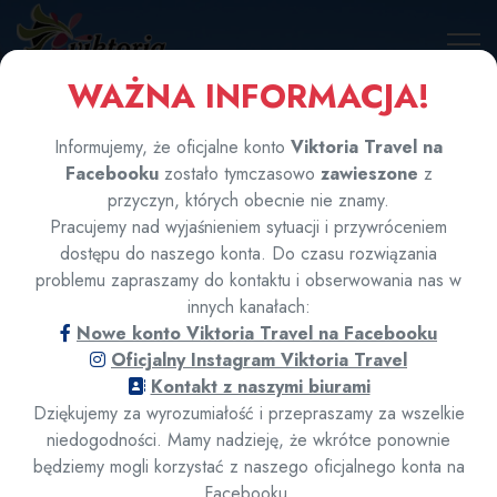
WAŻNA INFORMACJA!
🍪 Polityka cookies
Korzystamy z plików cookies w celu zapewnienia
Informujemy, że oficjalne konto
Viktoria Travel na
prawidłowego działania strony oraz ulepszania
Facebooku
zostało tymczasowo
zawieszone
z
doświadczeń użytkowników. Zbieramy dane analityczne
przyczyn, których obecnie nie znamy.
(Google Analytics) oraz korzystamy z narzędzi do czatu na
Pracujemy nad wyjaśnieniem sytuacji i przywróceniem
żywo (SmartSupp), które mogą wykorzystywać cookies.
Złóż zamówienie
dostępu do naszego konta. Do czasu rozwiązania
Korzystając z serwisu, wyrażasz zgodę na ich używanie.
problemu zapraszamy do kontaktu i obserwowania nas w
Polityka prywatności
online
innych kanałach:
Nowe konto Viktoria Travel na Facebooku
Akceptuję
Odrzucam
Oficjalny Instagram Viktoria Travel
Kontakt z naszymi biurami
Dziękujemy za wyrozumiałość i przepraszamy za wszelkie
niedogodności. Mamy nadzieję, że wkrótce ponownie
będziemy mogli korzystać z naszego oficjalnego konta na
Facebooku.