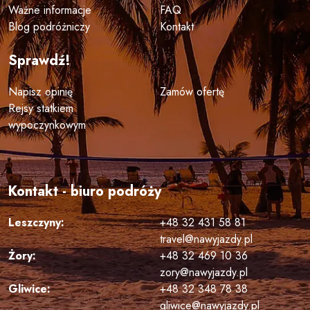
Ważne informacje
FAQ
Blog podróżniczy
Kontakt
Sprawdź!
Napisz opinię
Zamów ofertę
Rejsy statkiem
wypoczynkowym
Kontakt - biuro podróży
Leszczyny:
+48 32 431 58 81
travel@nawyjazdy.pl
Żory:
+48 32 469 10 36
zory@nawyjazdy.pl
Gliwice:
+48 32 348 78 38
gliwice@nawyjazdy.pl