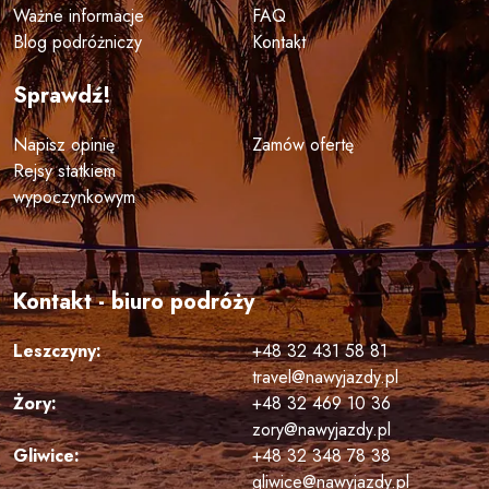
Ważne informacje
FAQ
Blog podróżniczy
Kontakt
Sprawdź!
Napisz opinię
Zamów ofertę
Rejsy statkiem
wypoczynkowym
Kontakt - biuro podróży
Leszczyny:
+48 32 431 58 81
travel@nawyjazdy.pl
Żory:
+48 32 469 10 36
zory@nawyjazdy.pl
Gliwice:
+48 32 348 78 38
gliwice@nawyjazdy.pl