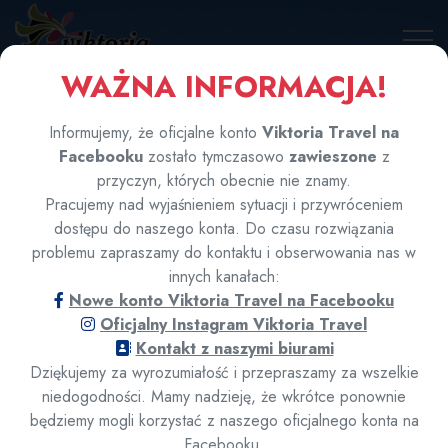
WAŻNA INFORMACJA!
🍪 Polityka cookies
Korzystamy z plików cookies w celu zapewnienia
Informujemy, że oficjalne konto
Viktoria Travel na
prawidłowego działania strony oraz ulepszania
Facebooku
zostało tymczasowo
zawieszone
z
doświadczeń użytkowników. Zbieramy dane analityczne
przyczyn, których obecnie nie znamy.
(Google Analytics) oraz korzystamy z narzędzi do czatu na
Pracujemy nad wyjaśnieniem sytuacji i przywróceniem
żywo (SmartSupp), które mogą wykorzystywać cookies.
Złóż zamówienie
dostępu do naszego konta. Do czasu rozwiązania
Korzystając z serwisu, wyrażasz zgodę na ich używanie.
problemu zapraszamy do kontaktu i obserwowania nas w
Polityka prywatności
online
innych kanałach:
Nowe konto Viktoria Travel na Facebooku
Akceptuję
Odrzucam
Oficjalny Instagram Viktoria Travel
Kontakt z naszymi biurami
Dziękujemy za wyrozumiałość i przepraszamy za wszelkie
niedogodności. Mamy nadzieję, że wkrótce ponownie
będziemy mogli korzystać z naszego oficjalnego konta na
Facebooku.