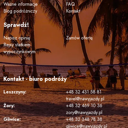
Ważne informacje
FAQ
Blog podróżniczy
Kontakt
Sprawdź!
Napisz opinię
Zamów ofertę
Rejsy statkiem
wypoczynkowym
Kontakt - biuro podróży
Leszczyny:
+48 32 431 58 81
travel@nawyjazdy.pl
Żory:
+48 32 469 10 36
zory@nawyjazdy.pl
Gliwice:
+48 32 348 78 38
gliwice@nawyjazdy.pl