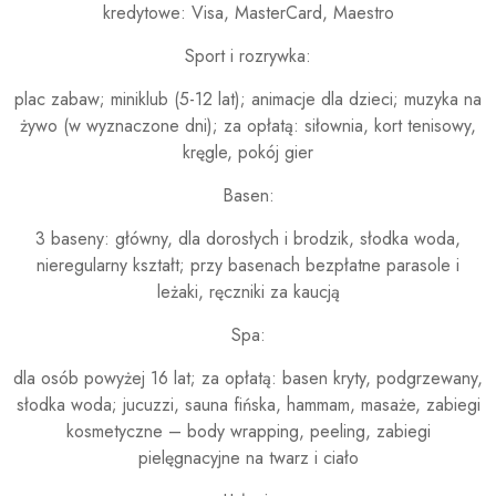
kredytowe: Visa, MasterCard, Maestro
Sport i rozrywka:
plac zabaw; miniklub (5-12 lat); animacje dla dzieci; muzyka na
żywo (w wyznaczone dni); za opłatą: siłownia, kort tenisowy,
kręgle, pokój gier
Basen:
3 baseny: główny, dla dorosłych i brodzik, słodka woda,
nieregularny kształt; przy basenach bezpłatne parasole i
leżaki, ręczniki za kaucją
Spa:
dla osób powyżej 16 lat; za opłatą: basen kryty, podgrzewany,
słodka woda; jucuzzi, sauna fińska, hammam, masaże, zabiegi
kosmetyczne – body wrapping, peeling, zabiegi
pielęgnacyjne na twarz i ciało