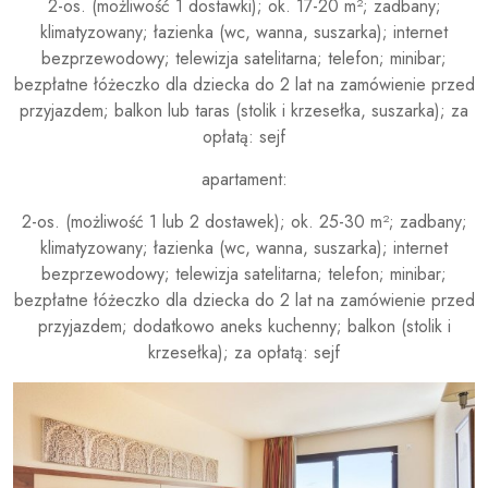
2-os. (możliwość 1 dostawki); ok. 17-20 m²; zadbany;
klimatyzowany; łazienka (wc, wanna, suszarka); internet
bezprzewodowy; telewizja satelitarna; telefon; minibar;
bezpłatne łóżeczko dla dziecka do 2 lat na zamówienie przed
przyjazdem; balkon lub taras (stolik i krzesełka, suszarka); za
opłatą: sejf
apartament:
2-os. (możliwość 1 lub 2 dostawek); ok. 25-30 m²; zadbany;
klimatyzowany; łazienka (wc, wanna, suszarka); internet
bezprzewodowy; telewizja satelitarna; telefon; minibar;
bezpłatne łóżeczko dla dziecka do 2 lat na zamówienie przed
przyjazdem; dodatkowo aneks kuchenny; balkon (stolik i
krzesełka); za opłatą: sejf