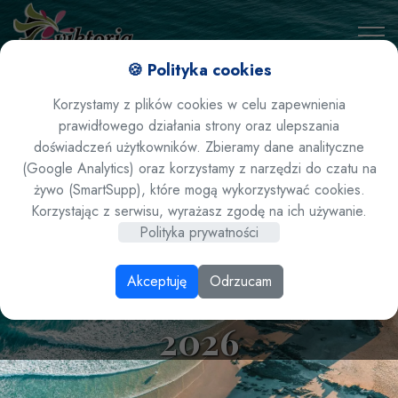
🍪 Polityka cookies
Korzystamy z plików cookies w celu zapewnienia
prawidłowego działania strony oraz ulepszania
doświadczeń użytkowników. Zbieramy dane analityczne
(Google Analytics) oraz korzystamy z narzędzi do czatu na
żywo (SmartSupp), które mogą wykorzystywać cookies.
Hiszpania / Costa Del
Korzystając z serwisu, wyrażasz zgodę na ich używanie.
Polityka prywatności
Sol / Almunecar - hotel
Akceptuję
Odrzucam
Best Alcazar **** lato
2026