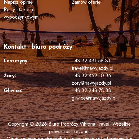
Napisz opinię
Zamów ofertę
Rejsy statkiem
wypoczynkowym
Kontakt - biuro podróży
Leszczyny:
+48 32 431 58 81
travel@nawyjazdy.pl
Żory:
+48 32 469 10 36
zory@nawyjazdy.pl
Gliwice:
+48 32 348 78 38
gliwice@nawyjazdy.pl
Copyright © 2026 Biuro Podróży Viktoria Travel. Wszelkie
prawa zastrzeżone.
Opublikowane na stronach www.nawyjazdy.pl informacje lub