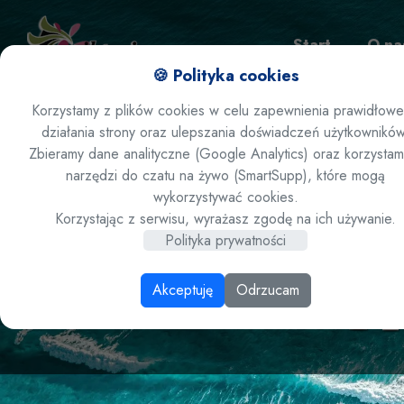
Start
O na
🍪 Polityka cookies
Korzystamy z plików cookies w celu zapewnienia prawidłow
działania strony oraz ulepszania doświadczeń użytkowników
Zamów ofertę
Zbieramy dane analityczne (Google Analytics) oraz korzystam
narzędzi do czatu na żywo (SmartSupp), które mogą
wykorzystywać cookies.
Grecja/ Ch
Korzystając z serwisu, wyrażasz zgodę na ich używanie.
Polityka prywatności
Pr
Akceptuję
Odrzucam