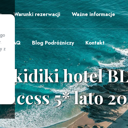
s
Warunki rezerwacji
Ważne informacje
ego
.
FAQ
Blog Podróżniczy
Kontakt
y z
alkidiki hotel 
incess 5* lato 2